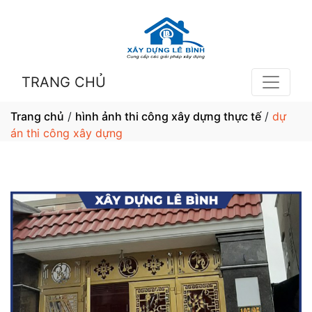
TRANG CHỦ
Trang chủ
/
hình ảnh thi công xây dựng thực tế
/
dự
án thi công xây dựng